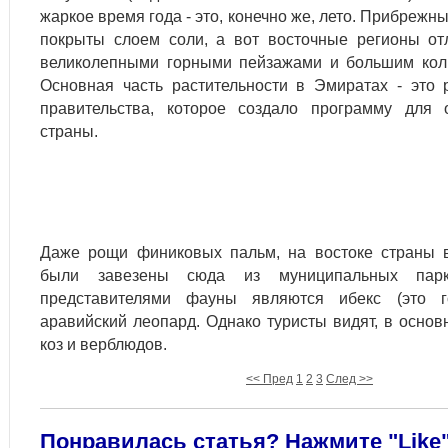
жаркое время года - это, конечно же, лето. Прибрежн
покрыты слоем соли, а вот восточные регионы от
великолепными горными пейзажами и большим коли
Основная часть растительности в Эмиратах - это 
правительства, которое создало программу для 
страны.
Даже рощи финиковых пальм, на востоке страны в
были завезены сюда из муниципальных парк
представителями фауны являются ибекс (это г
аравийский леопард. Однако туристы видят, в основ
коз и верблюдов.
<< Пред
1
2
3
След >>
Понравилась статья? Нажмите "Like",